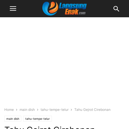
Home
main dish
tahu-tempe-telur
Tahu Gejrot Cirebonan
main dish
tahu-tempe-telur