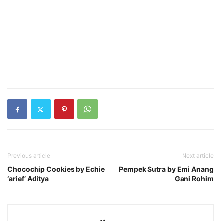
Previous article
Next article
Chocochip Cookies by Echie
Pempek Sutra by Emi Anang
‘arief’ Aditya
Gani Rohim