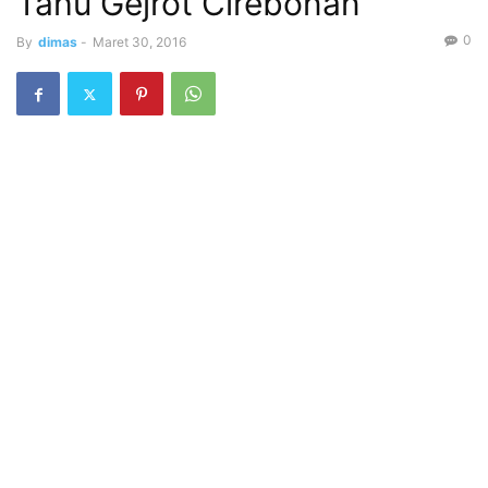
Tahu Gejrot Cirebonan
0
By
dimas
-
Maret 30, 2016