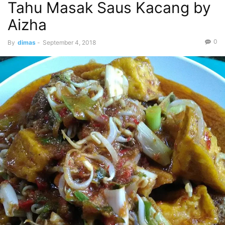
Tahu Masak Saus Kacang by
Aizha
0
By
dimas
-
September 4, 2018