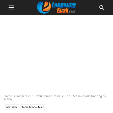
Home
main dish
tahu-tempe-telur
Tahu Masak Saus Kacang by
Aizha
main dish
tahu-tempe-telur