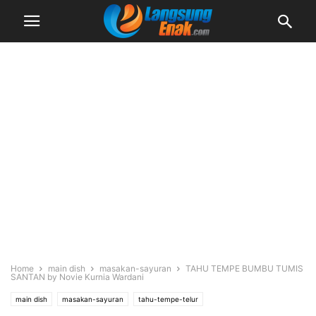
Home
main dish
masakan-sayuran
TAHU TEMPE BUMBU TUMIS
SANTAN by Novie Kurnia Wardani
main dish
masakan-sayuran
tahu-tempe-telur