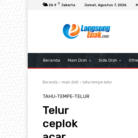
C
26.9
Jakarta
Jumat, Agustus 7, 2026
M
Beranda
Main Dish
Side Dish
Othe
Beranda
main dish
tahu-tempe-telur
TAHU-TEMPE-TELUR
Telur
ceplok
acar