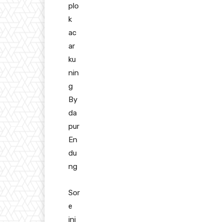
plo
k
ac
ar
ku
nin
g
By
da
pur
En
du
ng
Sor
e
ini