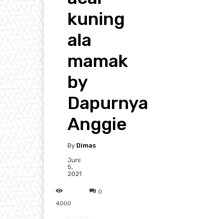
kuning
ala
mamak
by
Dapurnya
Anggie
By
Dimas
Juni
5,
2021
0
4000