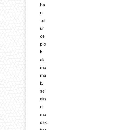
ha
n
tel
ur
ce
plo
k
ala
ma
ma
k,
sel
ain
di
ma
sak