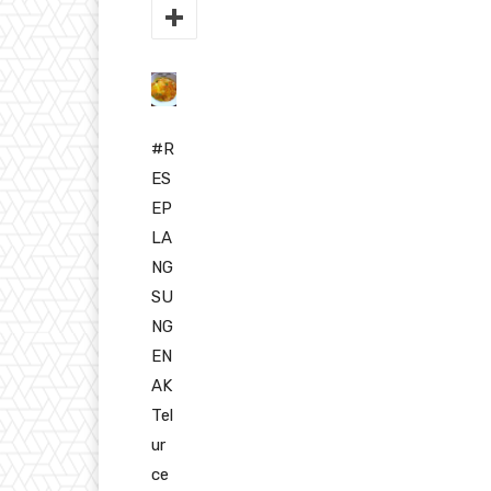
#R
ES
EP
LA
NG
SU
NG
EN
AK
Tel
ur
ce