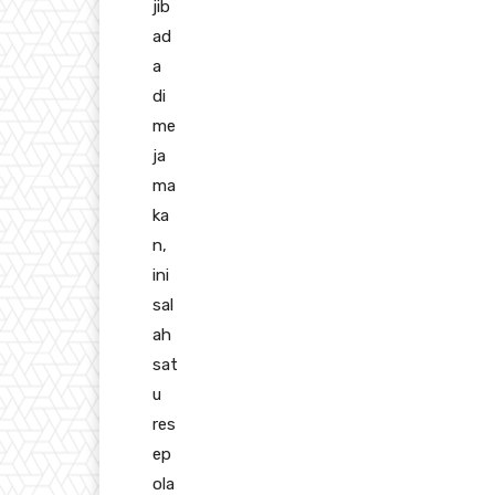
jib
ad
a
di
me
ja
ma
ka
n,
ini
sal
ah
sat
u
res
ep
ola