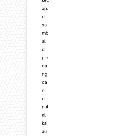
kec
ap,
di
sa
mb
al,
di
pin
da
ng
da
n
di
gul
ai,
kal
au