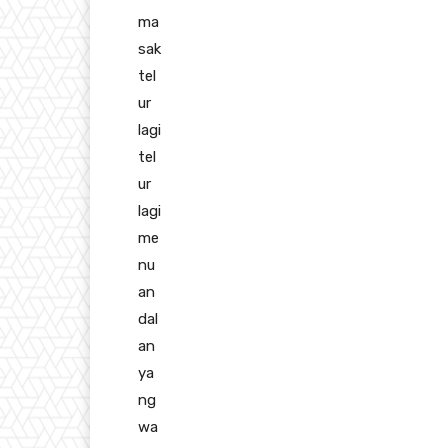
ma
sak
tel
ur
lagi
tel
ur
lagi
me
nu
an
dal
an
ya
ng
wa