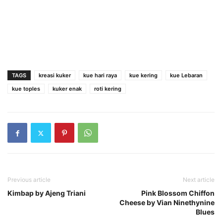
TAGS
kreasi kuker
kue hari raya
kue kering
kue Lebaran
kue toples
kuker enak
roti kering
Previous article
Next article
Kimbap by Ajeng Triani
Pink Blossom Chiffon
Cheese by Vian Ninethynine
Blues