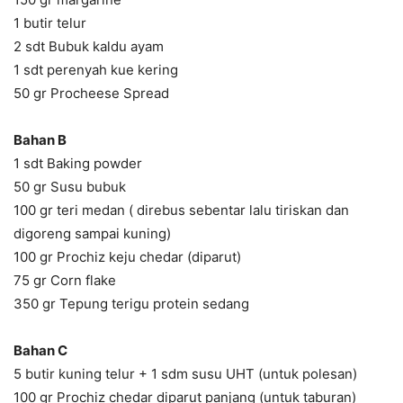
1 butir telur
2 sdt Bubuk kaldu ayam
1 sdt perenyah kue kering
50 gr Procheese Spread
Bahan B
1 sdt Baking powder
50 gr Susu bubuk
100 gr teri medan ( direbus sebentar lalu tiriskan dan
digoreng sampai kuning)
100 gr Prochiz keju chedar (diparut)
75 gr Corn flake
350 gr Tepung terigu protein sedang
Bahan C
5 butir kuning telur + 1 sdm susu UHT (untuk polesan)
100 gr Prochiz chedar diparut panjang (untuk taburan)