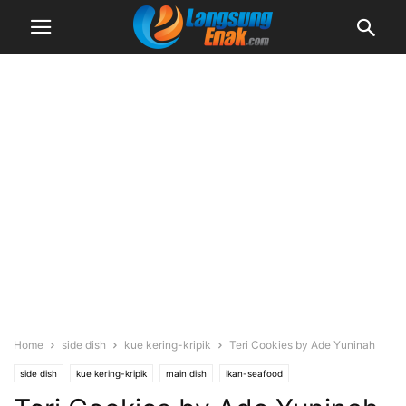
Home
side dish
kue kering-kripik
Teri Cookies by Ade Yuninah
side dish
kue kering-kripik
main dish
ikan-seafood