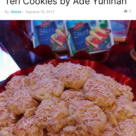
Teri Cookies by Ade Yuninah
0
By
dimas
-
Agustus 16, 2017