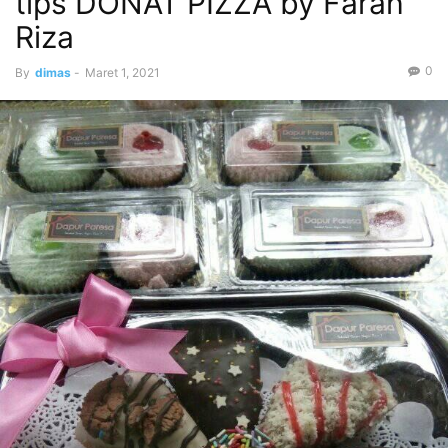
tips DONAT PIZZA by Farah
Riza
0
By
dimas
-
Maret 1, 2021