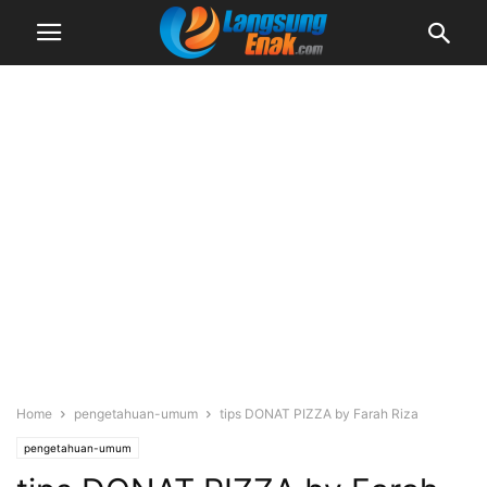
Home
pengetahuan-umum
tips DONAT PIZZA by Farah Riza
pengetahuan-umum