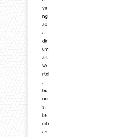
ya
ng
ad
a
dir
um
ah.
Wo
rtel
,
bu
nci
s,
ke
mb
an