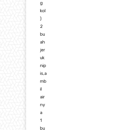
g
kol
)
2
bu
ah
jer
uk
nip
is,a
mb
il
air
ny
a
1
bu