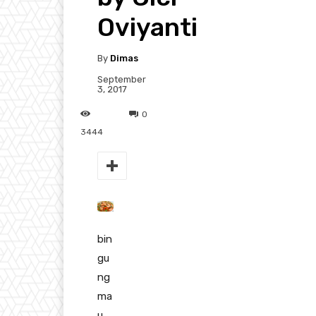
Oviyanti
By
Dimas
September
3, 2017
0
3444
bin
gu
ng
ma
u