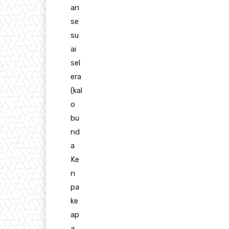
an
se
su
ai
sel
era
(kal
o
bu
nd
a
Ke
n
pa
ke
ap
a