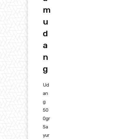
m
u
d
a
n
g
Ud
an
g
50
0gr
Sa
yur