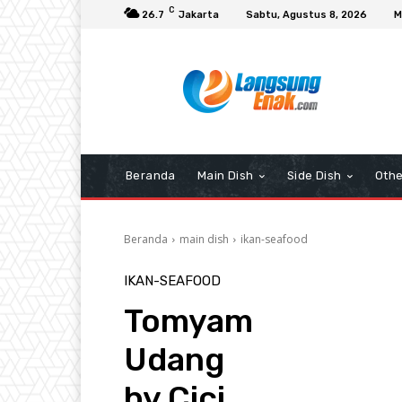
C
26.7
Jakarta
Sabtu, Agustus 8, 2026
M
Beranda
Main Dish
Side Dish
Othe
Beranda
main dish
ikan-seafood
IKAN-SEAFOOD
Tomyam
Udang
by Cici