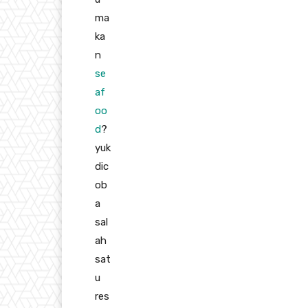
ma
ka
n
se
af
oo
d
?
yuk
dic
ob
a
sal
ah
sat
u
res