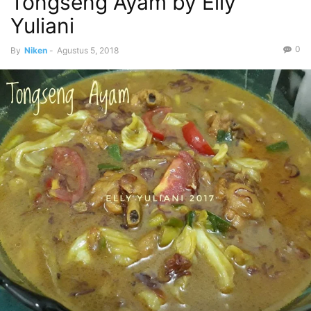
Tongseng Ayam by Elly
Yuliani
0
By
Niken
-
Agustus 5, 2018