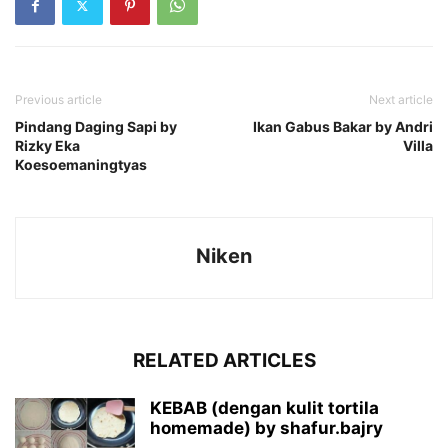
Previous article
Next article
Pindang Daging Sapi by
Ikan Gabus Bakar by Andri
Rizky Eka
Villa
Koesoemaningtyas
Niken
RELATED ARTICLES
KEBAB (dengan kulit tortila
homemade) by shafur.bajry