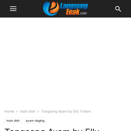
Home
main dish
Tongseng Ayam by Elly Yuliani
main dish
ayam-daging