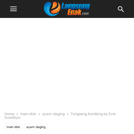
Home
main dish
ayam-daging
Tongseng Kambing by Evie
Suedibyo
main dish
ayam-daging