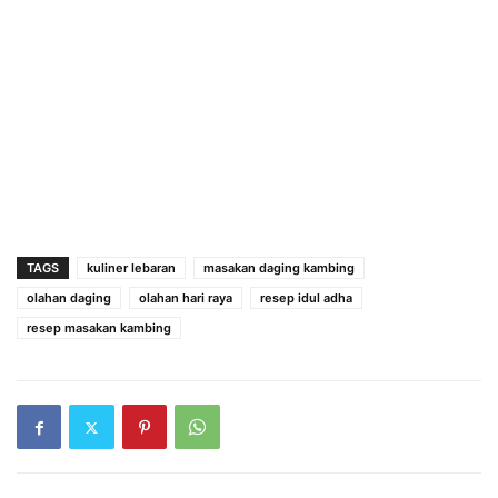
TAGS
kuliner lebaran
masakan daging kambing
olahan daging
olahan hari raya
resep idul adha
resep masakan kambing