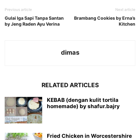
Previous article
Next article
Gulai Iga Sapi Tanpa Santan
Brambang Cookies by Erna’s
by Jeng Raden Ayu Verina
Kitchen
dimas
RELATED ARTICLES
KEBAB (dengan kulit tortila
homemade) by shafur.bajry
Fried Chicken in Worcestershire