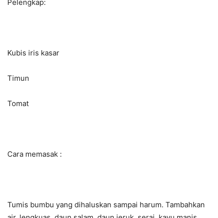
Pelengkap:
Kubis iris kasar
Timun
Tomat
Cara memasak :
Tumis bumbu yang dihaluskan sampai harum. Tambahkan
air, lengkuas, daun salam, daun jeruk, serai, kayu manis,