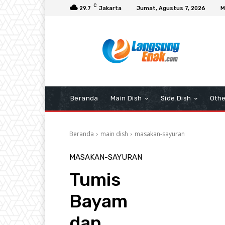
C
29.7
Jakarta
Jumat, Agustus 7, 2026
M
Beranda
Main Dish
Side Dish
Othe
Beranda
main dish
masakan-sayuran
MASAKAN-SAYURAN
Tumis
Bayam
dan