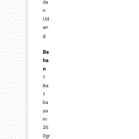
da
n
Ud
an
g
Ba
ha
n
1
ika
t
ba
ya
m
25
0gr