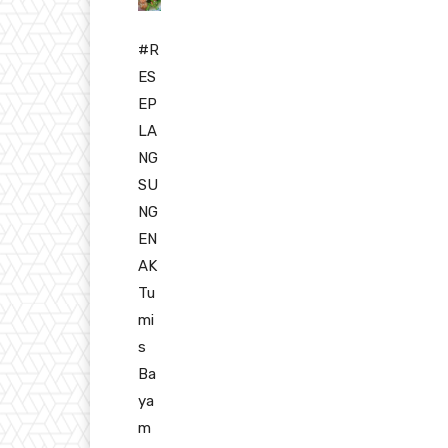
#R
ES
EP
LA
NG
SU
NG
EN
AK
Tu
mi
s
Ba
ya
m