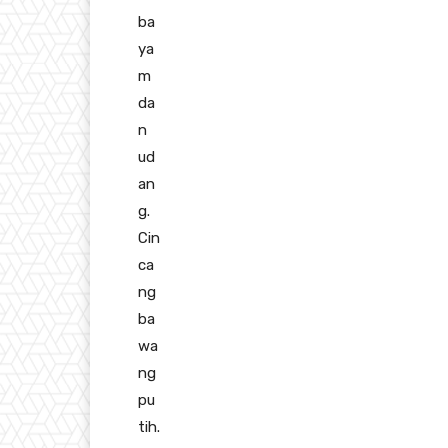
ba
ya
m
da
n
ud
an
g.
Cin
ca
ng
ba
wa
ng
pu
tih.