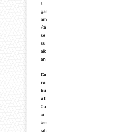
t
gar
am
/di
se
su
aik
an
Ca
ra
bu
at
Cu
ci
ber
sih