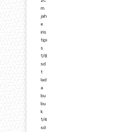
2c
m
jah
e
iris
tipi
s
1/8
sd
t
lad
a
bu
bu
k
1/4
sd