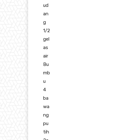
ud
an
g
1/2
gel
as
air
Bu
mb
u
4
ba
wa
ng
pu
tih