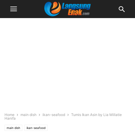
Home
main dish
ikan-seafood
Tumis Ikan Asin by Lia Millatie
Hanifa
main dish
ikan-seafood