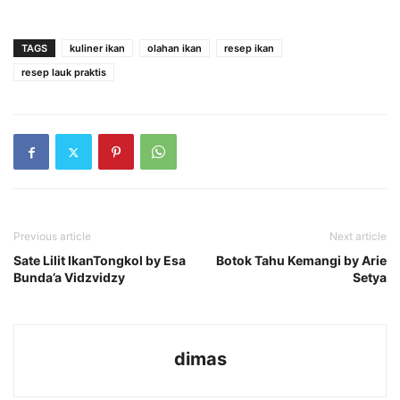
TAGS
kuliner ikan
olahan ikan
resep ikan
resep lauk praktis
Previous article
Next article
Sate Lilit IkanTongkol by Esa
Botok Tahu Kemangi by Arie
Bunda’a Vidzvidzy
Setya
dimas