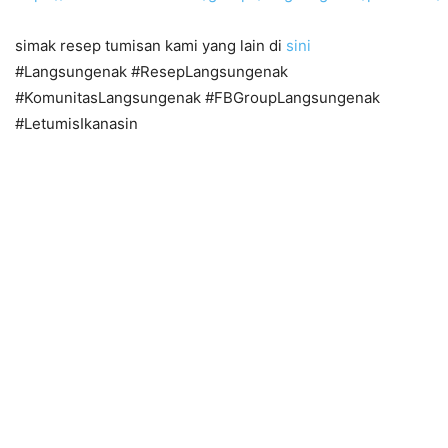
simak resep tumisan kami yang lain di
sini
#Langsungenak #ResepLangsungenak
#KomunitasLangsungenak #FBGroupLangsungenak
#LetumisIkanasin