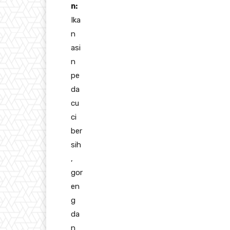
n:
Ika
n
asi
n
pe
da
cu
ci
ber
sih
,
gor
en
g
da
n