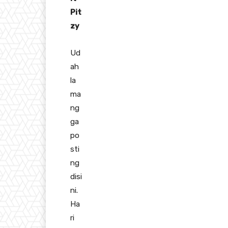
Pit
zy
Ud
ah
la
ma
ng
ga
po
sti
ng
disi
ni.
Ha
ri