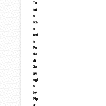
Tu
mi
s
Ika
n
Asi
n
Pe
da
di
Ja
gu
ngi
n
by
Pip
it