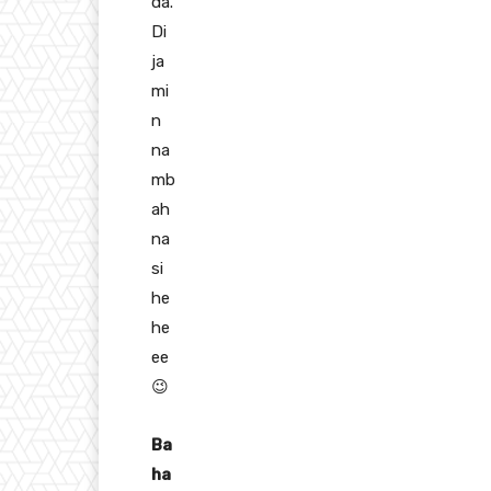
da.
Di
ja
mi
n
na
mb
ah
na
si
he
he
ee
😉
Ba
ha