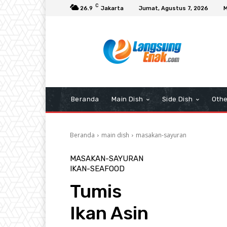
C
26.9
Jakarta
Jumat, Agustus 7, 2026
M
Beranda
Main Dish
Side Dish
Othe
Beranda
main dish
masakan-sayuran
MASAKAN-SAYURAN
IKAN-SEAFOOD
Tumis
Ikan Asin