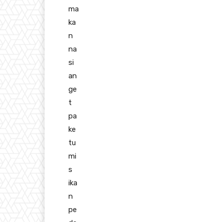
ma
ka
n
na
si
an
ge
t
pa
ke
tu
mi
s
ika
n
pe