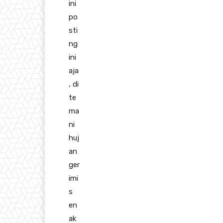
ini
po
sti
ng
ini
aja
, di
te
ma
ni
huj
an
ger
imi
s
en
ak