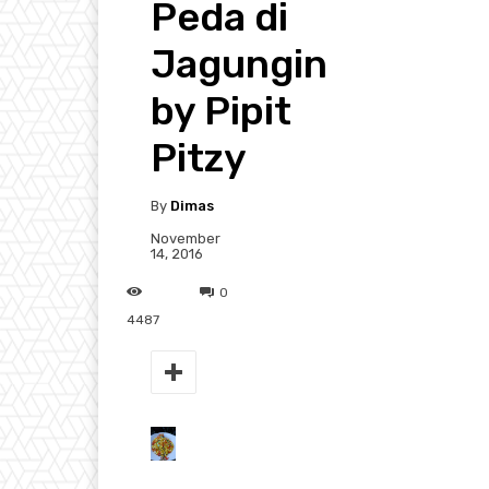
Peda di
Jagungin
by Pipit
Pitzy
By
Dimas
November
14, 2016
0
4487