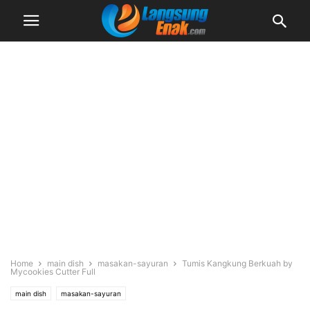
Home
main dish
masakan-sayuran
Tumis Kangkung Berkuah by
Mycookies Cutter Full
main dish
masakan-sayuran