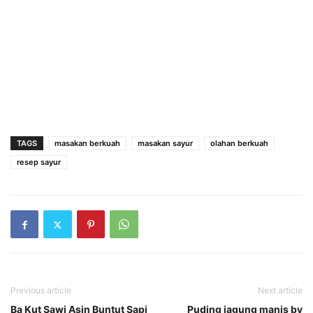
TAGS
masakan berkuah
masakan sayur
olahan berkuah
resep sayur
Previous article
Next article
Ba Kut Sawi Asin Buntut Sapi
Puding jagung manis by