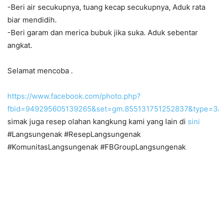
-Beri air secukupnya, tuang kecap secukupnya, Aduk rata
biar mendidih.
-Beri garam dan merica bubuk jika suka. Aduk sebentar
angkat.
Selamat mencoba .
https://www.facebook.com/photo.php?
fbid=949295605139265&set=gm.855131751252837&type=3&
simak juga resep olahan kangkung kami yang lain di
sini
#Langsungenak #ResepLangsungenak
#KomunitasLangsungenak #FBGroupLangsungenak