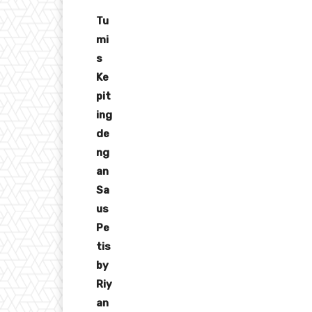
Tu
mi
s
Ke
pit
ing
de
ng
an
Sa
us
Pe
tis
by
Riy
an