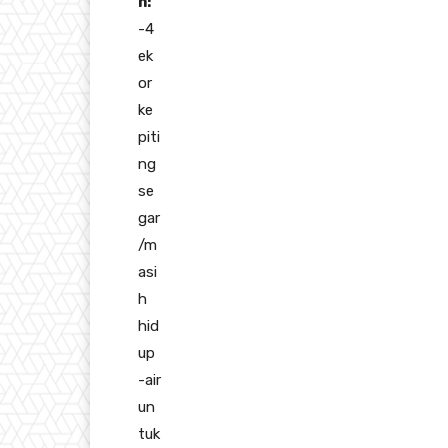
n:
-4
ek
or
ke
piti
ng
se
gar
/m
asi
h
hid
up
-air
un
tuk