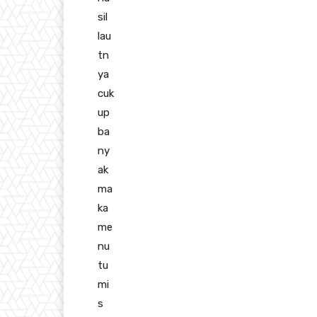
sil
lau
tn
ya
cuk
up
ba
ny
ak
ma
ka
me
nu
tu
mi
s