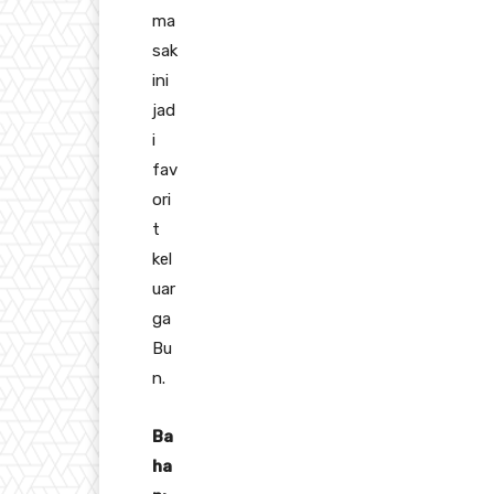
ma
sak
ini
jad
i
fav
ori
t
kel
uar
ga
Bu
n.
Ba
ha