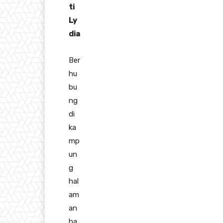
ti
Ly
dia
Ber
hu
bu
ng
di
ka
mp
un
g
hal
am
an
ha