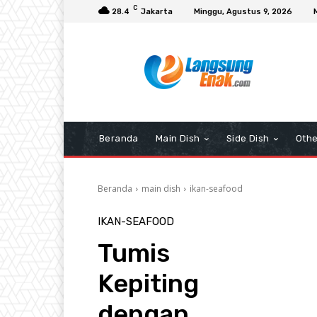
C
28.4
Jakarta
Minggu, Agustus 9, 2026
Beranda
Main Dish
Side Dish
Othe
Beranda
main dish
ikan-seafood
IKAN-SEAFOOD
Tumis
Kepiting
dengan