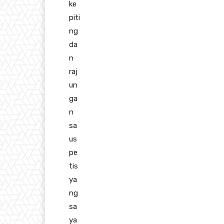
ke
piti
ng
da
n
raj
un
ga
n
sa
us
pe
tis
ya
ng
sa
ya