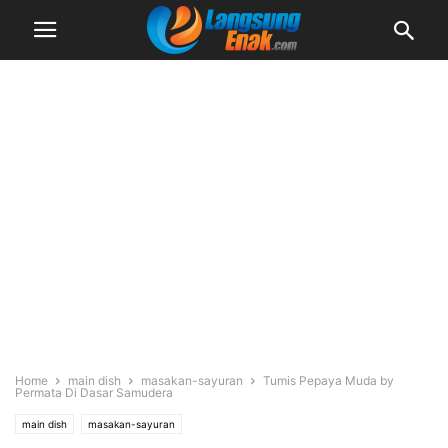
Home
main dish
masakan-sayuran
Tumis Pepaya Muda by
Permata Di Dasar Samudera
main dish
masakan-sayuran