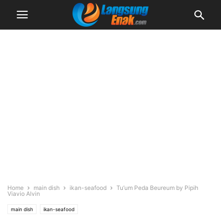
Home
main dish
ikan-seafood
Tu’um Peda Beureum by Pipih
Viavio Alvin
main dish
ikan-seafood