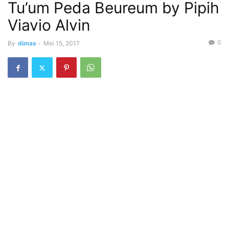
Tu’um Peda Beureum by Pipih
Viavio Alvin
0
By
dimas
-
Mei 15, 2017