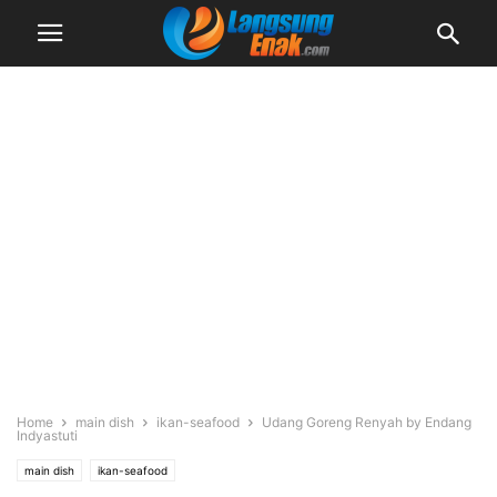
Home
main dish
ikan-seafood
Udang Goreng Renyah by Endang
Indyastuti
main dish
ikan-seafood