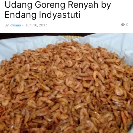
Udang Goreng Renyah by
Endang Indyastuti
0
By
dimas
-
Juni 16, 2017