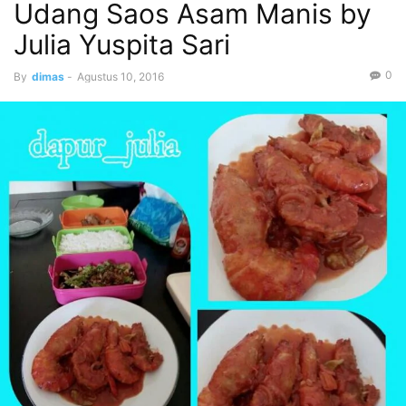
Udang Saos Asam Manis by
Julia Yuspita Sari
0
By
dimas
-
Agustus 10, 2016