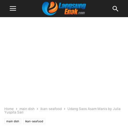
Home
main dish
ikan-seafood
Udang Saos Asam Manis by Julia
Yuspita Sari
main dish
ikan-seafood