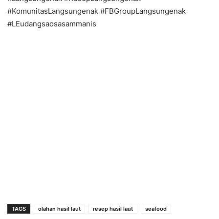
#KomunitasLangsungenak #FBGroupLangsungenak
#LEudangsaosasammanis
TAGS
olahan hasil laut
resep hasil laut
seafood