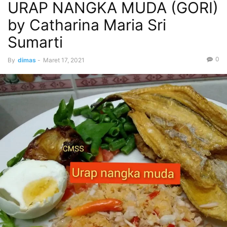
URAP NANGKA MUDA (GORI)
by Catharina Maria Sri
Sumarti
0
By
dimas
-
Maret 17, 2021