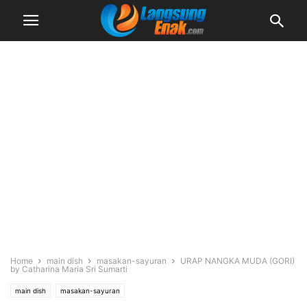
Home
main dish
masakan-sayuran
URAP NANGKA MUDA (GORI)
by Catharina Maria Sri Sumarti
main dish
masakan-sayuran