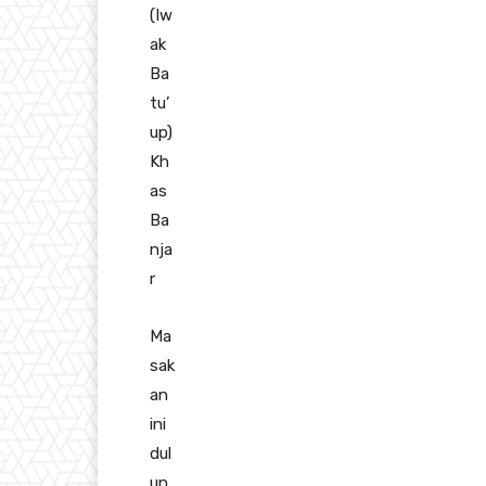
(Iw
ak
Ba
tu’
up)
Kh
as
Ba
nja
r
Ma
sak
an
ini
dul
un