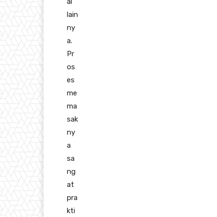
ai
lain
ny
a.
Pr
os
es
me
ma
sak
ny
a
sa
ng
at
pra
kti