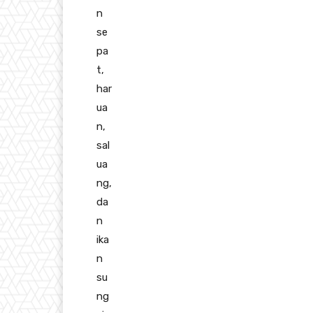
n
se
pa
t,
har
ua
n,
sal
ua
ng,
da
n
ika
n
su
ng