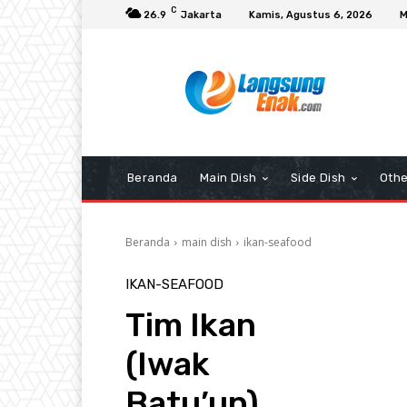
C
26.9
Jakarta
Kamis, Agustus 6, 2026
M
Beranda
Main Dish
Side Dish
Othe
Beranda
main dish
ikan-seafood
IKAN-SEAFOOD
Tim Ikan
(Iwak
Batu’up)