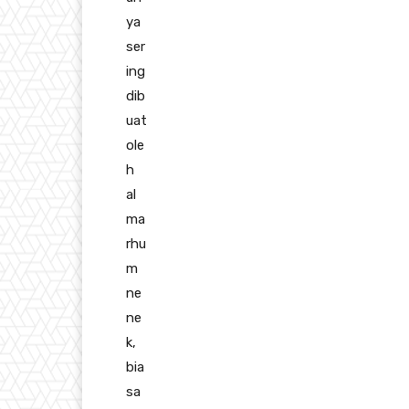
ya
ser
ing
dib
uat
ole
h
al
ma
rhu
m
ne
ne
k,
bia
sa