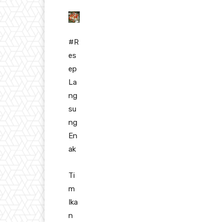
#R
es
ep
La
ng
su
ng
En
ak
Ti
m
Ika
n