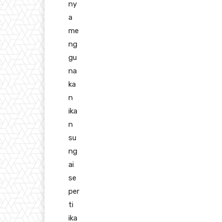
ny
a
me
ng
gu
na
ka
n
ika
n
su
ng
ai
se
per
ti
ika