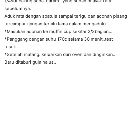
1/4sdt baking soda..garam…yang sudah di ayak rata
sebelumnya.
Aduk rata dengan spatula sampai terigu dan adonan pisang
tercampur (jangan terlalu lama dalam mengaduk)
*Masukan adonan ke muffin cup sekitar 2/3bagian…
*Panggang dengan suhu 170c selama 30 menit..test
tusuk…
*Setelah matang..keluarkan dari oven dan dinginkan..
Baru ditaburi gula halus..