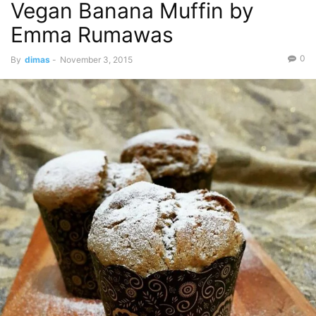
Vegan Banana Muffin by
Emma Rumawas
0
By
dimas
-
November 3, 2015