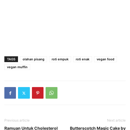
TAGS
olahan pisang
roti empuk
roti enak
vegan food
vegan muffin
Previous article
Next article
Ramuan Untuk Cholesterol
Butterscotch Magic Cake by