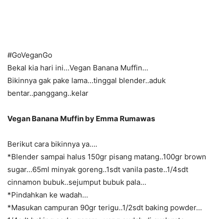
#GoVeganGo
Bekal kia hari ini…Vegan Banana Muffin…
Bikinnya gak pake lama…tinggal blender..aduk
bentar..panggang..kelar
Vegan Banana Muffin by Emma Rumawas
Berikut cara bikinnya ya….
*Blender sampai halus 150gr pisang matang..100gr brown
sugar…65ml minyak goreng..1sdt vanila paste..1/4sdt
cinnamon bubuk..sejumput bubuk pala…
*Pindahkan ke wadah…
*Masukan campuran 90gr terigu..1/2sdt baking powder…