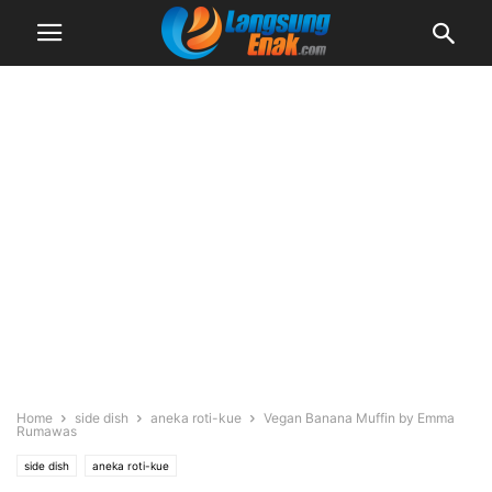
Home
side dish
aneka roti-kue
Vegan Banana Muffin by Emma
Rumawas
side dish
aneka roti-kue