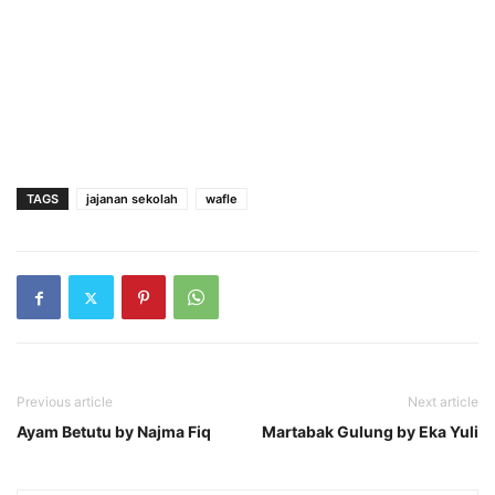
TAGS
jajanan sekolah
wafle
Previous article
Next article
Ayam Betutu by Najma Fiq
Martabak Gulung by Eka Yuli