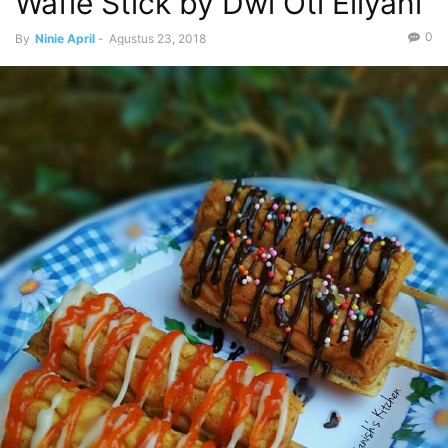
Wafle Stick by Dwi Oti Eliyani
0
By
Ninie April
-
Agustus 23, 2018