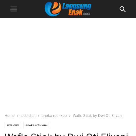
Home
side dish
aneka roti-kue
Wafle Stick by Dwi Oti Eliyani
side dish
aneka roti-kue