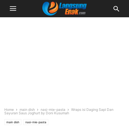
Home
main dish
nasi-mie-pasta
Wraps isi Daging Sapi Dan
Sayuran Saus Joghurt by Doni Kusumah
main dish
nasi-mie-pasta