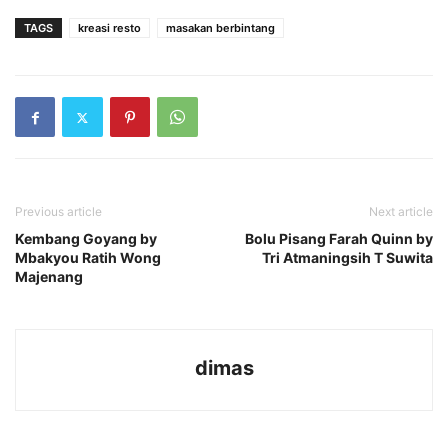
TAGS
kreasi resto
masakan berbintang
Previous article
Next article
Kembang Goyang by
Bolu Pisang Farah Quinn by
Mbakyou Ratih Wong
Tri Atmaningsih T Suwita
Majenang
dimas