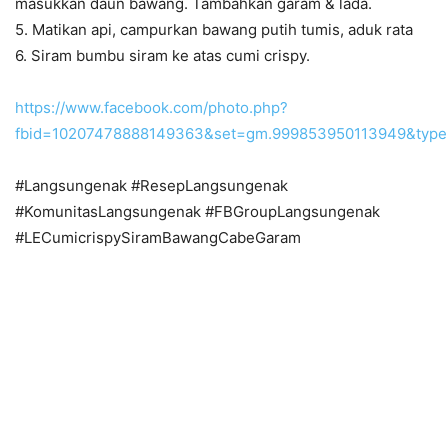
masukkan daun bawang. Tambahkan garam & lada.
5. Matikan api, campurkan bawang putih tumis, aduk rata
6. Siram bumbu siram ke atas cumi crispy.
https://www.facebook.com/photo.php?
fbid=10207478888149363&set=gm.999853950113949&type
#Langsungenak #ResepLangsungenak
#KomunitasLangsungenak #FBGroupLangsungenak
#LECumicrispySiramBawangCabeGaram