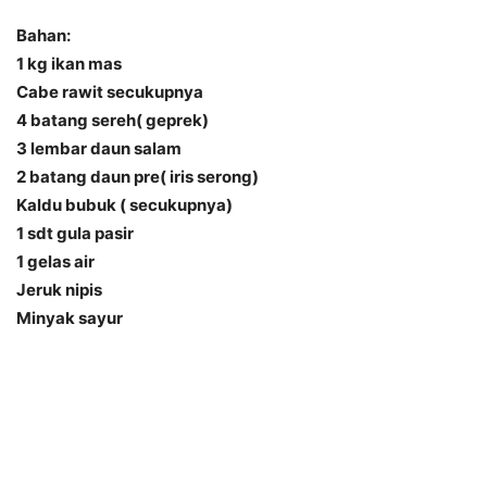
Bahan:
1 kg ikan mas
Cabe rawit secukupnya
4 batang sereh( geprek)
3 lembar daun salam
2 batang daun pre( iris serong)
Kaldu bubuk ( secukupnya)
1 sdt gula pasir
1 gelas air
Jeruk nipis
Minyak sayur