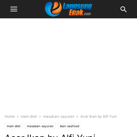
Home
main dish
masakan-sayuran
Acar Ikan by Alfi Yuni
main dish
masakan-sayuran
ikan-seafood