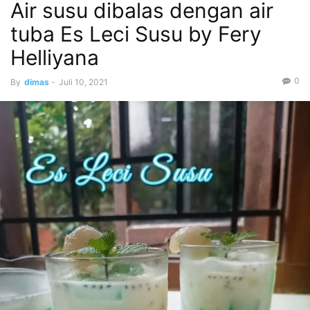
Air susu dibalas dengan air
tuba Es Leci Susu by Fery
Helliyana
0
By
dimas
-
Juli 10, 2021