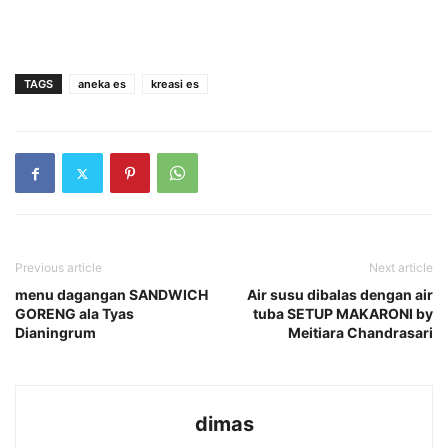
TAGS
aneka es
kreasi es
Previous article
Next article
menu dagangan SANDWICH
Air susu dibalas dengan air
GORENG ala Tyas
tuba SETUP MAKARONI by
Dianingrum
Meitiara Chandrasari
dimas