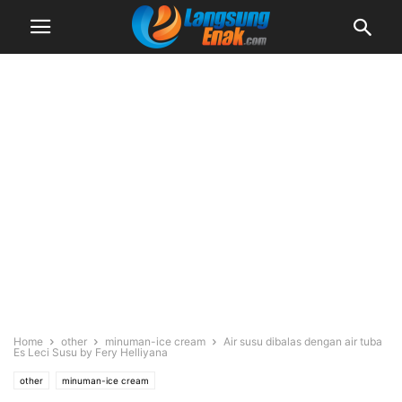
Home
other
minuman-ice cream
Air susu dibalas dengan air tuba
Es Leci Susu by Fery Helliyana
other
minuman-ice cream