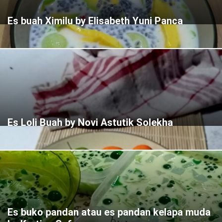
Es buah Ximilu by Elisabeth Yuni Panca
Es Loli Buah by Novi Astutik Solekha
Es buko pandan atau es pandan kelapa muda