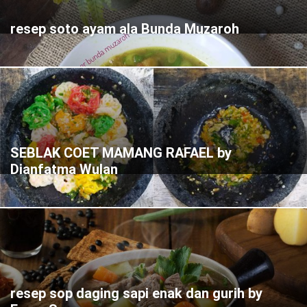
resep soto ayam ala Bunda Muzaroh
SEBLAK COET MAMANG RAFAEL by
Dianfatma Wulan
resep sop daging sapi enak dan gurih by