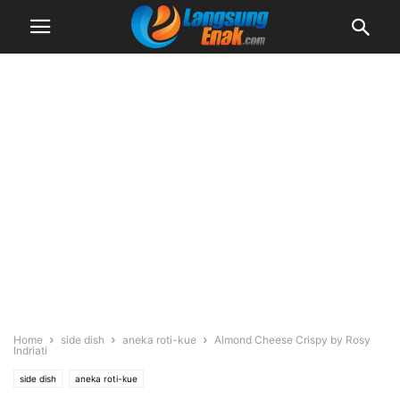
Home
side dish
aneka roti-kue
Almond Cheese Crispy by Rosy
Indriati
side dish
aneka roti-kue