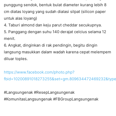
punggung sendok, bentuk bulat diameter kurang lebih 8
cm diatas loyang yang sudah dialasi silpat (silicon paper
untuk alas loyang)
4. Taburi almond dan keju parut cheddar secukupnya.
5. Panggang dengan suhu 140 derajat celcius selama 12
menit.
6. Angkat, dinginkan di rak pendingin, begitu dingin
langsung masukkan dalam wadah karena cepat melempem
diluar toples.
https://www.facebook.com/photo.php?
fbid=10200891018273255&set=gm.809634472469232&type
#Langsungenak #ResepLangsungenak
#KomunitasLangsungenak #FBGroupLangsungenak