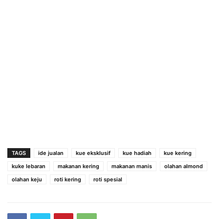
TAGS
ide jualan
kue eksklusif
kue hadiah
kue kering
kuke lebaran
makanan kering
makanan manis
olahan almond
olahan keju
roti kering
roti spesial