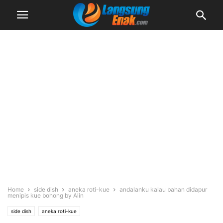
Home
side dish
aneka roti-kue
andalanku kalau bahan didapur
menipis kue bohong by Alin
side dish
aneka roti-kue