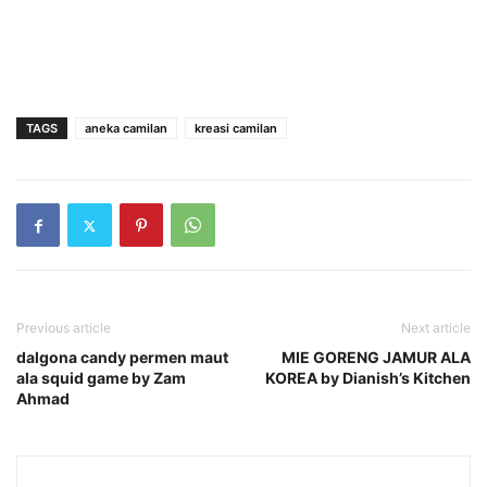
TAGS
aneka camilan
kreasi camilan
Previous article
Next article
dalgona candy permen maut
MIE GORENG JAMUR ALA
ala squid game by Zam
KOREA by Dianish’s Kitchen
Ahmad