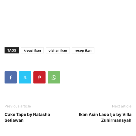
TAGS
kreasi ikan
olahan ikan
resep ikan
Previous article
Next article
Cake Tape by Natasha
Ikan Asin Lado Ijo by Villa
Setiawan
Zuhirmansyah