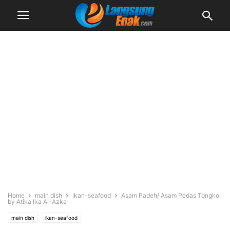
Home
main dish
ikan-seafood
Asam Padeh/ Asam Pedas Tongkol
by Atika Ika Al-Azka
main dish
ikan-seafood