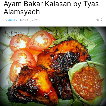
Ayam Bakar Kalasan by Tyas
Alamsyach
0
By
dimas
-
Maret 8, 2021