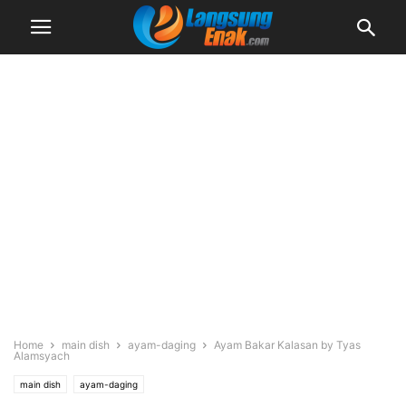
Home
main dish
ayam-daging
Ayam Bakar Kalasan by Tyas
Alamsyach
main dish
ayam-daging