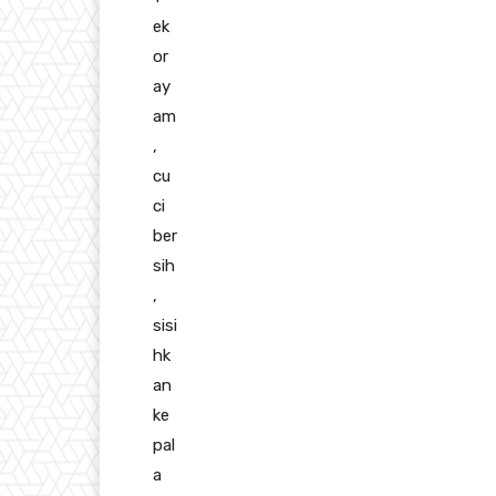
ek
or
ay
am
,
cu
ci
ber
sih
,
sisi
hk
an
ke
pal
a