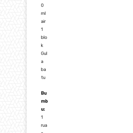
0
ml
air
1
blo
k
Gul
a
ba
tu
Bu
mb
u:
1
rua