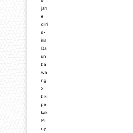
s
jah
e
diiri
s-
iris
Da
un
ba
wa
ng
2
biki
pe
kak
Mi
ny