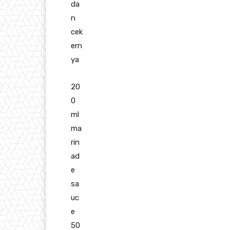
da
n
cek
ern
ya
20
0
ml
ma
rin
ad
e
sa
uc
e
50