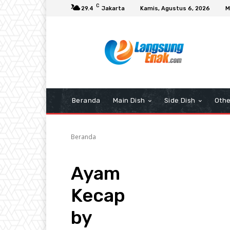
C
29.4
Jakarta
Kamis, Agustus 6, 2026
M
Beranda
Main Dish
Side Dish
Othe
Beranda
Ayam
Kecap
by