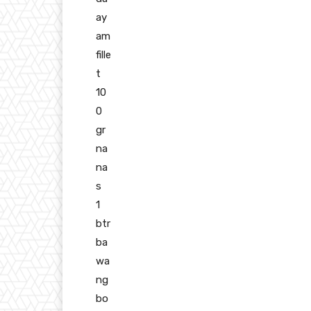
ay
am
fille
t
10
0
gr
na
na
s
1
btr
ba
wa
ng
bo