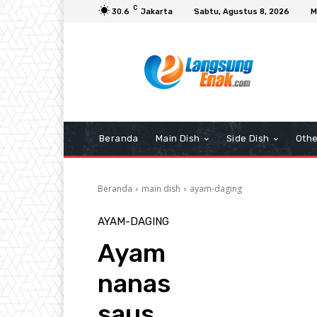
C
30.6
Jakarta
Sabtu, Agustus 8, 2026
M
Beranda
Main Dish
Side Dish
Othe
Beranda
main dish
ayam-daging
AYAM-DAGING
Ayam
nanas
saus