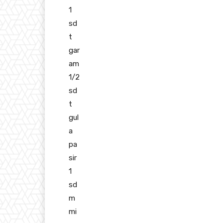
1
sd
t
gar
am
1/2
sd
t
gul
a
pa
sir
1
sd
m
mi