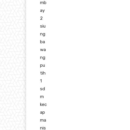
mb
ay
2
siu
ng
ba
wa
ng
pu
tih
1
sd
m
kec
ap
ma
nis