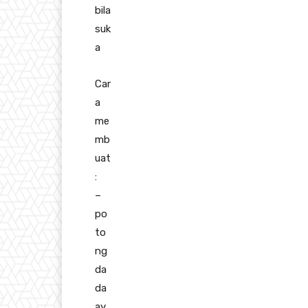
bila
suk
a
Car
a
me
mb
uat
:
–
po
to
ng
da
da
ay