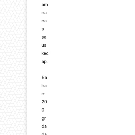
am
na
na
s
sa
us
kec
ap.
Ba
ha
n:
20
0
gr
da
da