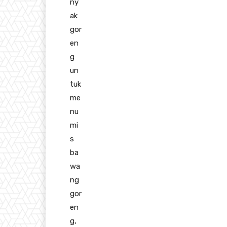
ny
ak
gor
en
g
un
tuk
me
nu
mi
s
ba
wa
ng
gor
en
g,