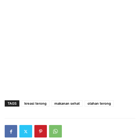
TAGS
kreasi terong
makanan sehat
olahan terong