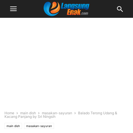
Home
main dish
masakan-sayuran
Balado Terong Udang &
Kacang Panjang by Sri Ningsih
main dish
masakan-sayuran