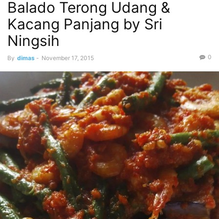
Balado Terong Udang &
Kacang Panjang by Sri
Ningsih
0
By
dimas
-
November 17, 2015