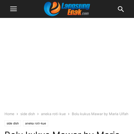
Home
side dish
aneka roti-kue
Bolu kukus Mawar by Maria Ulfah
side dish
aneka roti-kue