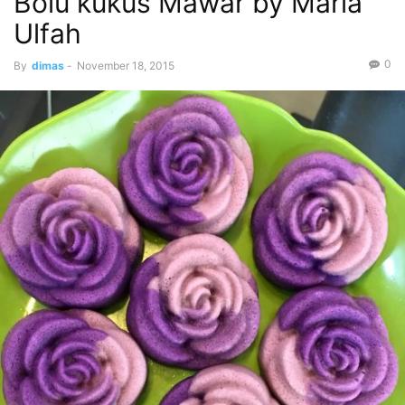
Bolu kukus Mawar by Maria
Ulfah
0
By
dimas
-
November 18, 2015