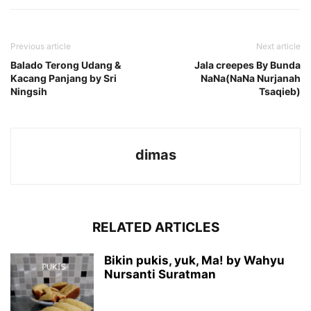
Previous article
Next article
Balado Terong Udang &
Jala creepes By Bunda
Kacang Panjang by Sri
NaNa(NaNa Nurjanah
Ningsih
Tsaqieb)
dimas
RELATED ARTICLES
Bikin pukis, yuk, Ma! by Wahyu
Nursanti Suratman