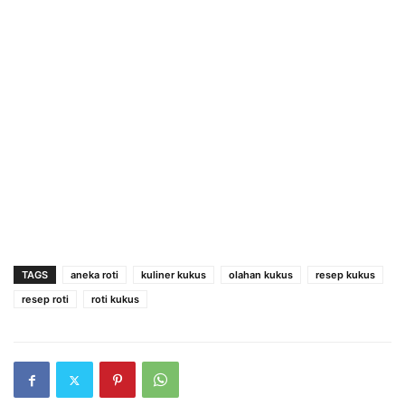
TAGS
aneka roti
kuliner kukus
olahan kukus
resep kukus
resep roti
roti kukus