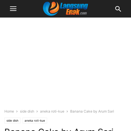
Home
side dish
aneka roti-kue
Banana Cake by Arum Sari
side dish
aneka roti-kue