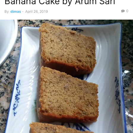
Banana Cake by Arum Sari
0
By
dimas
-
April 26, 2019