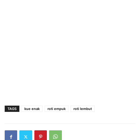
TAGS
kue enak
roti empuk
roti lembut