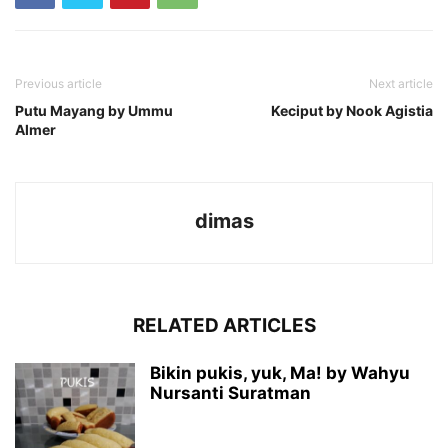
Previous article
Next article
Putu Mayang by Ummu
Keciput by Nook Agistia
Almer
dimas
RELATED ARTICLES
Bikin pukis, yuk, Ma! by Wahyu
Nursanti Suratman