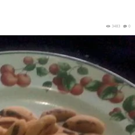
3483
0