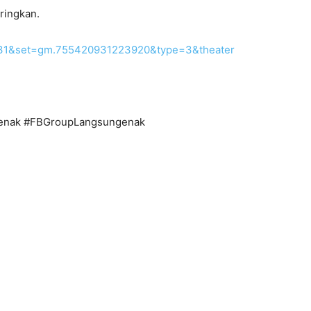
ringkan.
631&set=gm.755420931223920&type=3&theater
enak #FBGroupLangsungenak