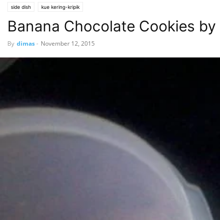
side dish
kue kering-kripik
Banana Chocolate Cookies by
By
dimas
-
November 12, 2015