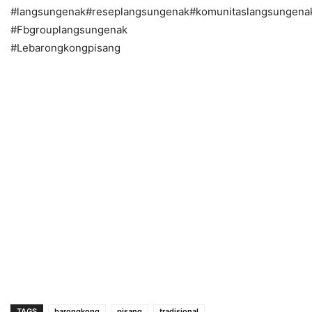
#langsungenak#reseplangsungenak#komunitaslangsungena
#Fbgrouplangsungenak
#Lebarongkongpisang
TAGS
barongkong
pisang
tradisional