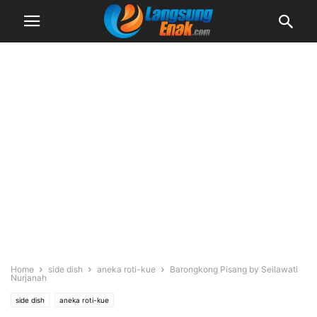
Home
side dish
aneka roti-kue
Barongkong Pisang by Seilawati
Nurjanah
side dish
aneka roti-kue