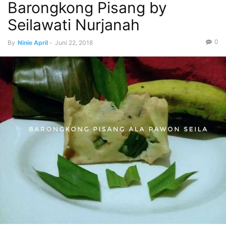
Barongkong Pisang by
Seilawati Nurjanah
0
By
Ninie April
-
Juni 22, 2018