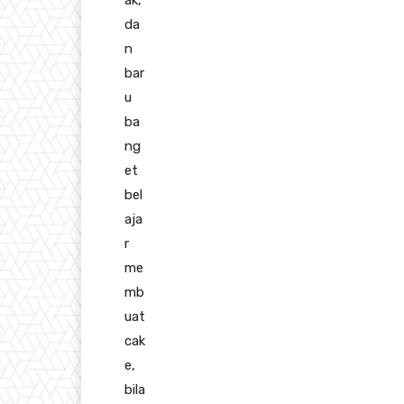
da
n
bar
u
ba
ng
et
bel
aja
r
me
mb
uat
cak
e,
bila