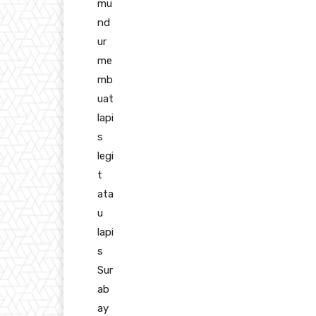
mu
nd
ur
me
mb
uat
lapi
s
legi
t
ata
u
lapi
s
Sur
ab
ay