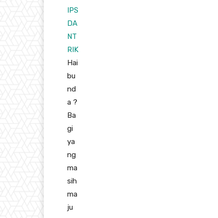
IPS
DA
NT
RIK
Hai
bu
nd
a
?
Ba
gi
ya
ng
ma
sih
ma
ju