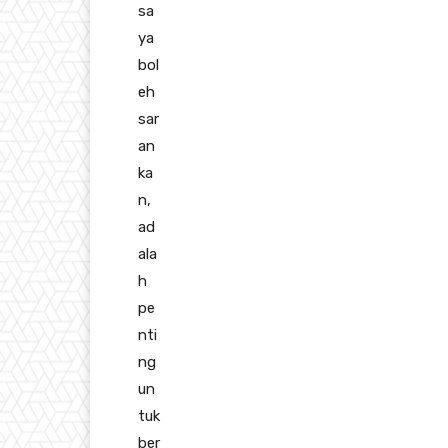
sa
ya
bol
eh
sar
an
ka
n,
ad
ala
h
pe
nti
ng
un
tuk
ber