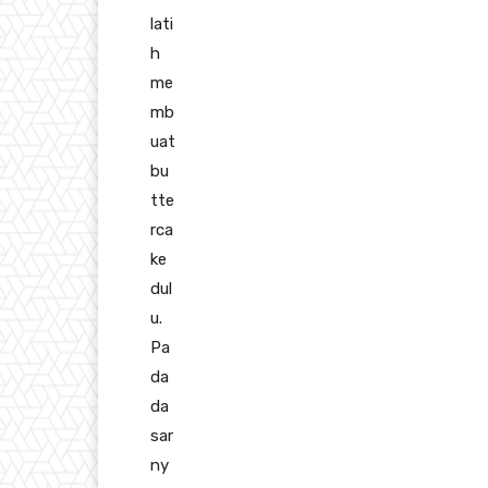
lati
h
me
mb
uat
bu
tte
rca
ke
dul
u.
Pa
da
da
sar
ny