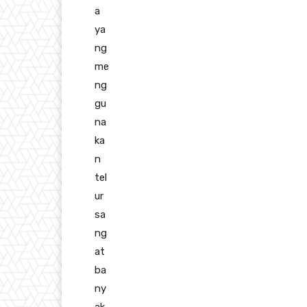
a
ya
ng
me
ng
gu
na
ka
n
tel
ur
sa
ng
at
ba
ny
ak,