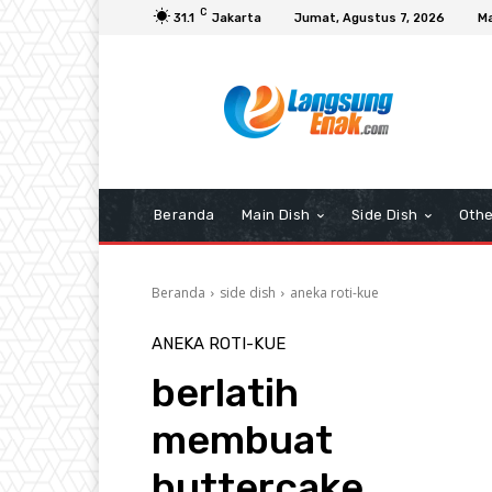
C
31.1
Jakarta
Jumat, Agustus 7, 2026
Ma
Beranda
Main Dish
Side Dish
Othe
Beranda
side dish
aneka roti-kue
ANEKA ROTI-KUE
berlatih
membuat
buttercake