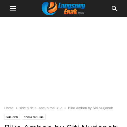
Home
side dish
aneka roti-kue
Bika Ambon by Siti Nurjanah
side dish
aneka roti-kue