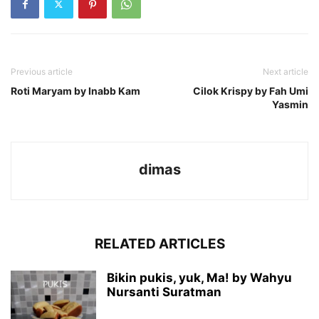
Previous article
Next article
Roti Maryam by Inabb Kam
Cilok Krispy by Fah Umi
Yasmin
dimas
RELATED ARTICLES
Bikin pukis, yuk, Ma! by Wahyu
Nursanti Suratman