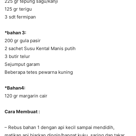
225 gr tepung sagu/kanji
125 gr terigu
3 sdt fermipan
*bahan 3:
200 gr gula pasir
2 sachet Susu Kental Manis putih
3 butir telur
Sejumput garam
Beberapa tetes pewarna kuning
*Bahan4:
120 gr margarin cair
Cara Membuat :
– Rebus bahan 1 dengan api kecil sampai mendidih,
matikan api biarkan dingin/hangat kuku, saring dan takar