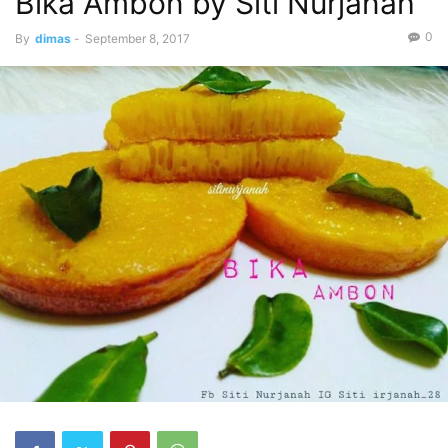
Bika Ambon by Siti Nurjanah
0
By
dimas
-
September 8, 2017