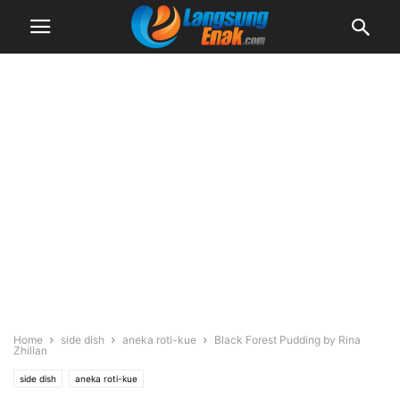
Home
side dish
aneka roti-kue
Black Forest Pudding by Rina
Zhillan
side dish
aneka roti-kue