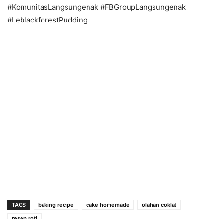
#KomunitasLangsungenak #FBGroupLangsungenak
#LeblackforestPudding
TAGS
baking recipe
cake homemade
olahan coklat
resep roti