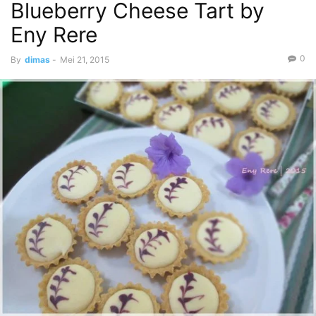
Blueberry Cheese Tart by
Eny Rere
0
By
dimas
-
Mei 21, 2015