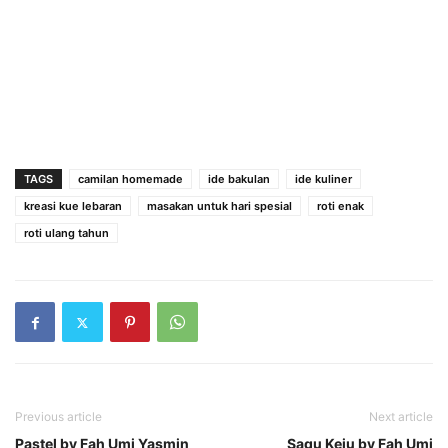
TAGS
camilan homemade
ide bakulan
ide kuliner
kreasi kue lebaran
masakan untuk hari spesial
roti enak
roti ulang tahun
Previous article
Next article
Pastel by Fah Umi Yasmin
Sagu Keju by Fah Umi