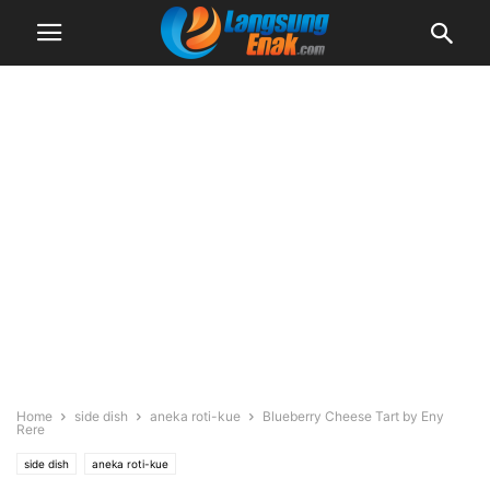
Home
side dish
aneka roti-kue
Blueberry Cheese Tart by Eny
Rere
side dish
aneka roti-kue