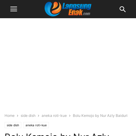
Home
side dish
aneka roti-kue
Bolu Kemojo by Nur Azly Baiduri
side dish
aneka roti-kue