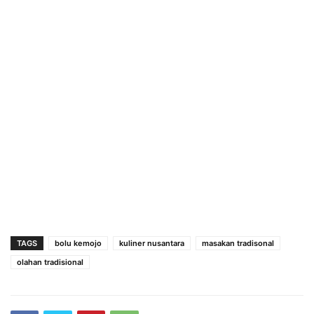
TAGS
bolu kemojo
kuliner nusantara
masakan tradisonal
olahan tradisional