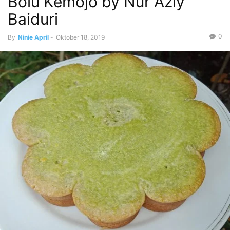
Bolu Kemojo by Nur Azly
Baiduri
0
By
Ninie April
-
Oktober 18, 2019