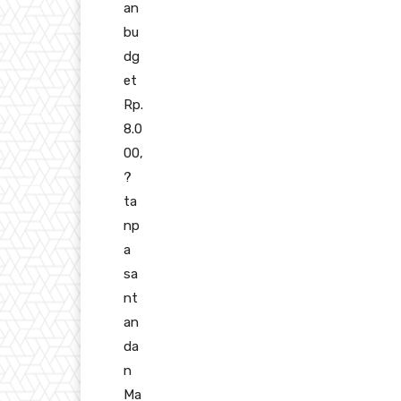
an
bu
dg
et
Rp.
8.0
00,
?
ta
np
a
sa
nt
an
da
n
Ma