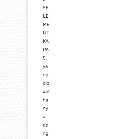
SE
LE
MB
UT
KA
PA
S,
ya
ng
dib
uat
ha
ny
a
de
ng