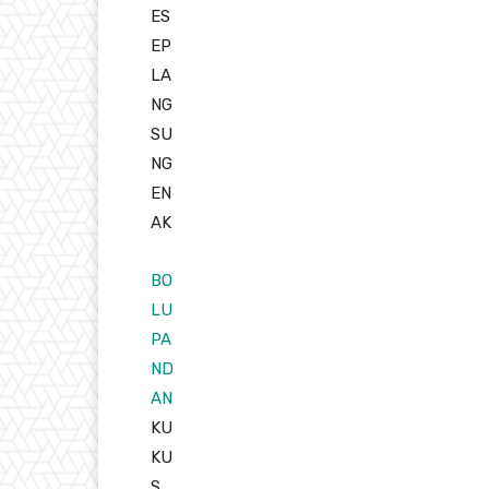
ES
EP
LA
NG
SU
NG
EN
AK
BO
LU
PA
ND
AN
KU
KU
S