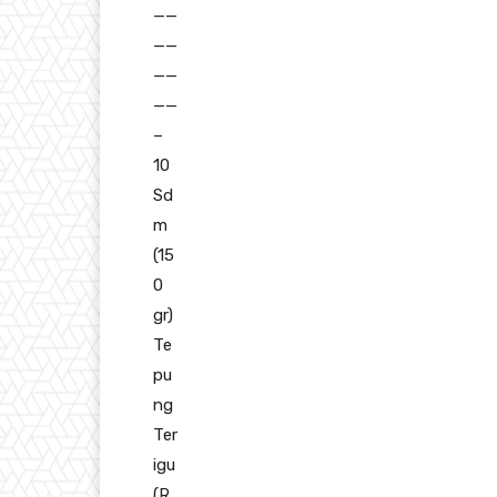
——
——
——
——
–
10
Sd
m
(15
0
gr)
Te
pu
ng
Ter
igu
(R