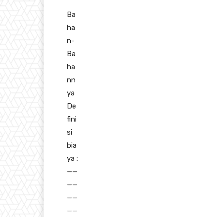
Ba
ha
n-
Ba
ha
nn
ya
De
fini
si
bia
ya :
——
——
——
——