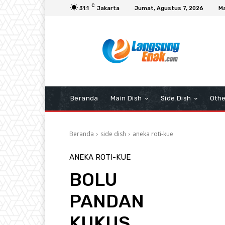
C
31.1
Jakarta
Jumat, Agustus 7, 2026
Ma
Beranda
Main Dish
Side Dish
Othe
Beranda
side dish
aneka roti-kue
ANEKA ROTI-KUE
BOLU
PANDAN
KUKUS