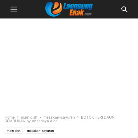
Home
main dish
masakan-sayuran
BOTOK TERI DAUN
SEMBUKAN by Annansya Aina
main dish
masakan-sayuran