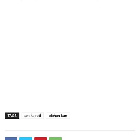
TAGS
aneka roti
olahan kue