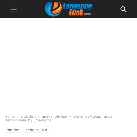
Home
side dish
aneka roti-kue
Brownies Kukus Tanpa
Pengembang by Erna Kemall
side dish
aneka roti-kue