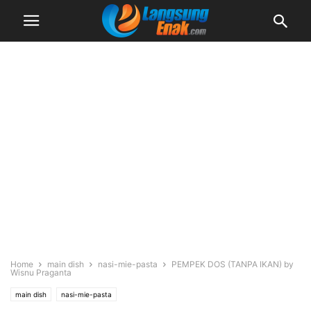
Home
main dish
nasi-mie-pasta
PEMPEK DOS (TANPA IKAN) by
Wisnu Praganta
main dish
nasi-mie-pasta