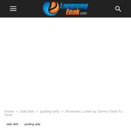
Home
side dish
puding-jelly
Brownies Lumer by Senny Vieta Fu
Senli
side dish
puding-jelly