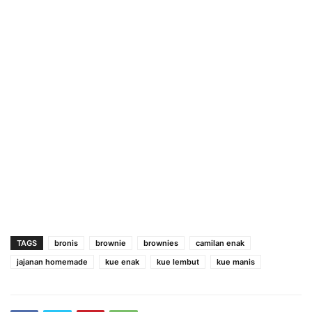
TAGS
bronis
brownie
brownies
camilan enak
jajanan homemade
kue enak
kue lembut
kue manis