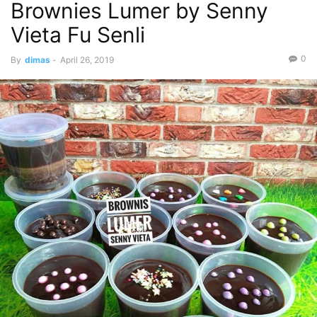
Brownies Lumer by Senny
Vieta Fu Senli
0
By
dimas
-
April 26, 2019