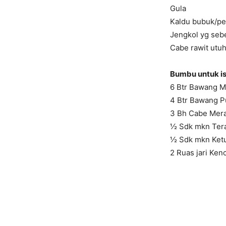
Gula
Kaldu bubuk/p
Jengkol yg sebe
Cabe rawit utu
Bumbu untuk is
6 Btr Bawang 
4 Btr Bawang P
3 Bh Cabe Mer
½ Sdk mkn Tera
½ Sdk mkn Ket
2 Ruas jari Ken