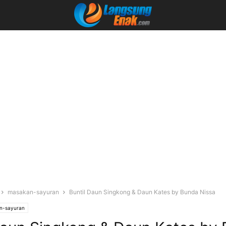
masakan-sayuran
Buntil Daun Singkong & Daun Kates by Bunda Nissa
n-sayuran