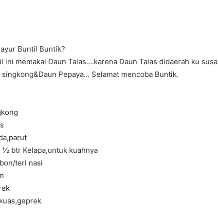
ayur Buntil Buntik?
l ini memakai Daun Talas….karena Daun Talas didaerah ku susah 
n singkong&Daun
Pepaya
… Selamat mencoba Buntik.
gkong
es
da,parut
ri ½ btr Kelapa,untuk kuahnya
on/teri nasi
am
rek
gkuas,geprek