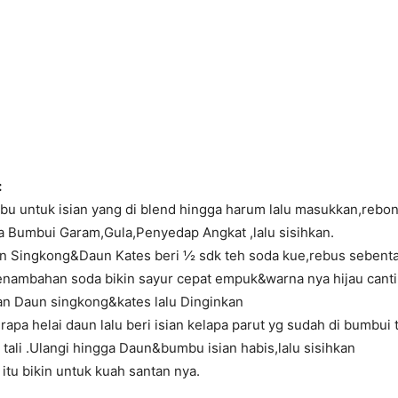
:
u untuk isian yang di blend hingga harum lalu masukkan,rebon
a Bumbui Garam,Gula,Penyedap Angkat ,lalu sisihkan.
 Singkong&Daun Kates beri ½ sdk teh soda kue,rebus sebentar
enambahan soda bikin sayur cepat empuk&warna nya hijau canti
an Daun singkong&kates lalu Dinginkan
apa helai daun lalu beri isian kelapa parut yg sudah di bumbui
n tali .Ulangi hingga Daun&bumbu isian habis,lalu sisihkan
tu bikin untuk kuah santan nya.