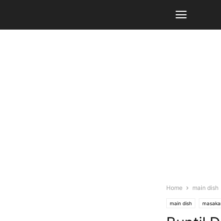
Home
main dish
main dish
masaka