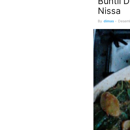
Buntil 
Nissa
By
dimas
-
Desemb