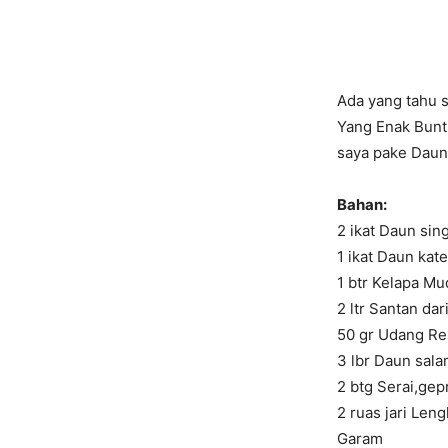
Ada yang tahu s
Yang Enak Bunti
saya pake Dau
Bahan:
2 ikat Daun sin
1 ikat Daun kat
1 btr Kelapa Mu
2 ltr Santan da
50 gr Udang Reb
3 lbr Daun sal
2 btg Serai,gep
2 ruas jari Len
Garam