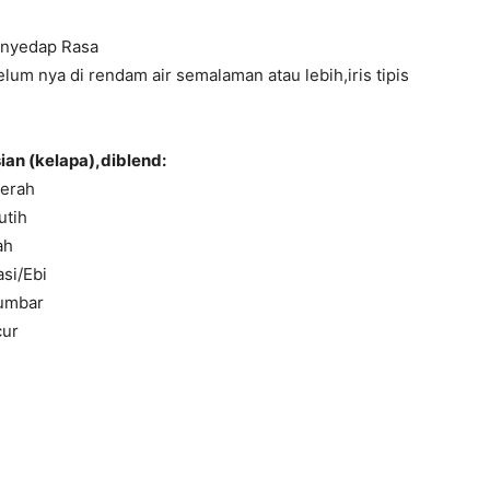
enyedap Rasa
lum nya di rendam air semalaman atau lebih,iris tipis
h
ian (kelapa),diblend:
Merah
utih
ah
si/Ebi
umbar
cur