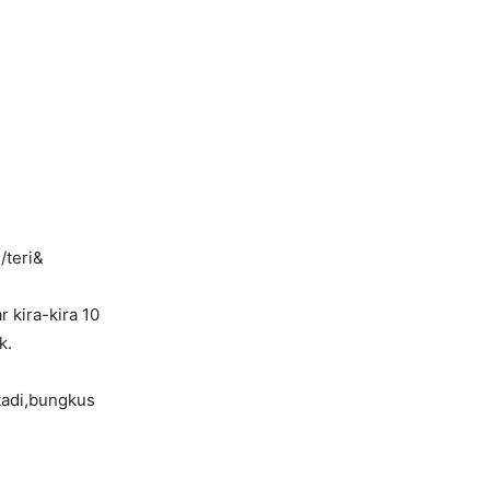
/teri&
 kira-kira 10
k.
 tadi,bungkus