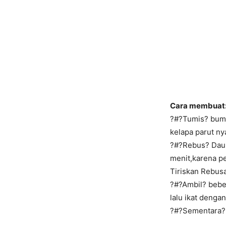
Cara membuat
?#?Tumis? bumb
kelapa parut ny
?#?Rebus? Daun
menit,karena p
Tiriskan Rebus
?#?Ambil? beber
lalu ikat denga
?#?Sementara? i